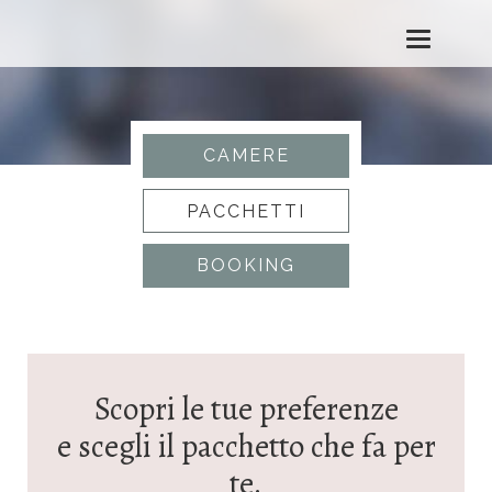
T
o
g
CAMERE
g
PACCHETTI
l
BOOKING
e
n
a
Scopri le tue preferenze
v
e scegli il pacchetto che fa per
i
te.