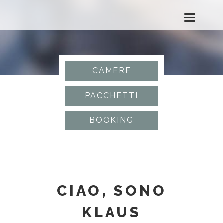
T
o
g
CAMERE
g
PACCHETTI
l
BOOKING
e
n
a
CIAO, SONO
v
KLAUS
i