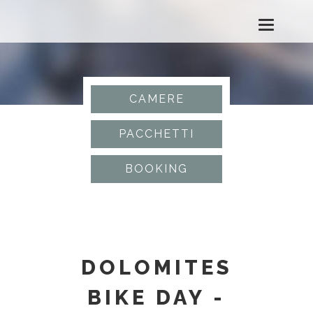
T
o
g
CAMERE
g
PACCHETTI
l
BOOKING
e
n
a
DOLOMITES
v
BIKE DAY -
i