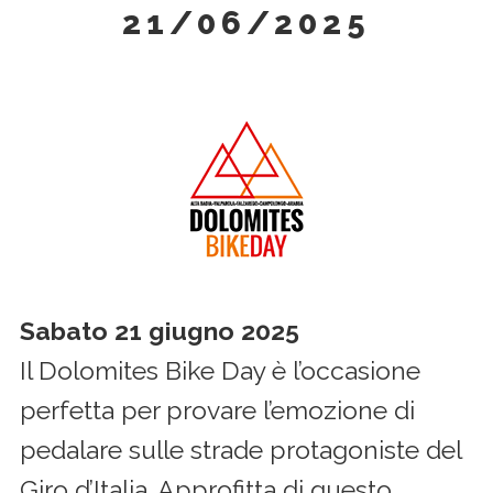
21/06/2025
g
a
t
i
o
n
Sabato 21 giugno 2025
Il Dolomites Bike Day è l’occasione
perfetta per provare l’emozione di
pedalare sulle strade protagoniste del
Giro d’Italia. Approfitta di questo