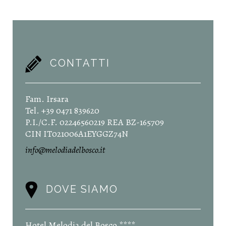
CONTATTI
Fam. Irsara
Tel. +39 0471 839620
P.I./C.F. 02246560219 REA BZ-165709
CIN IT021006A1EYGGZ74N
info@melodiadelbosco.it
DOVE SIAMO
Hotel Melodia del Bosco ****